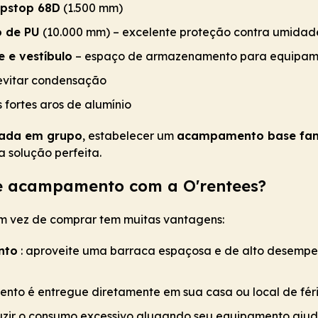
ipstop 68D
(1.500 mm)
o de PU
(10.000 mm) – excelente proteção contra umidad
 e vestíbulo
– espaço de armazenamento para equipam
evitar condensação
 fortes aros de alumínio
hada em grupo
, estabelecer um
acampamento base fam
a solução perfeita.
de acampamento com a O'rentees?
 vez de comprar tem muitas vantagens:
nto
: aproveite uma barraca espaçosa e de alto desempe
ento é entregue diretamente em sua casa ou local de féri
uzir o consumo excessivo alugando seu equipamento ajud