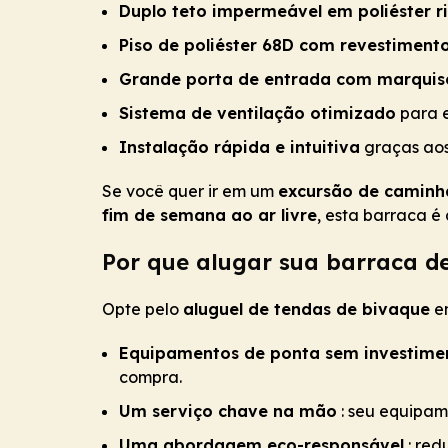
Duplo teto impermeável em poliéster r
Piso de poliéster 68D com revestiment
Grande porta de entrada com marquise
Sistema de ventilação otimizado
para 
Instalação rápida e intuitiva
graças aos
Se você quer ir em um
excursão de camin
fim de semana ao ar livre
, esta barraca é 
Por que alugar sua barraca 
Opte pelo
aluguel de tendas de bivaque
em
Equipamentos de ponta sem investime
compra.
Um serviço chave na mão
: seu equipam
Uma abordagem eco-responsável
: red