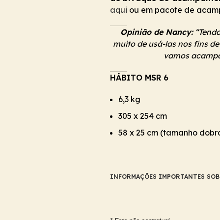
aqui
ou em pacote de acam
Opinião de Nancy:
“Tenda
muito de usá-las nos fins 
vamos acampar
HÁBITO MSR 6
6,3 kg
305 x 254 cm
58 x 25 cm (tamanho dobr
INFORMAÇÕES IMPORTANTES SOBR