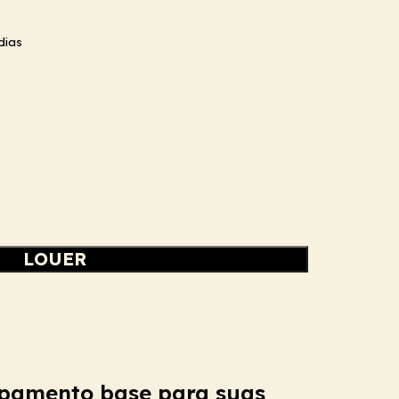
dias
LOUER
mpamento base para suas