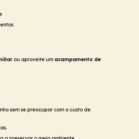
e
entos
iliar
ou aproveite um
acampamento de
nho sem se preocupar com o custo de
as.
a a preservar o meio ambiente.