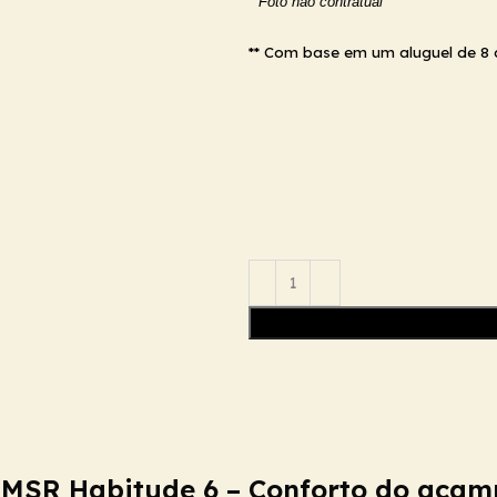
* Foto não contratual
** Com base em um aluguel de 8 
c MSR Habitude 6 – Conforto do aca