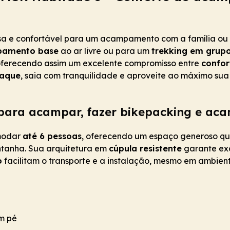
a e confortável para um acampamento com a família o
amento base
ao ar livre ou para um
trekking em grup
oferecendo assim um excelente compromisso entre
confor
vaque
, saia com tranquilidade e aproveite ao máximo su
para acampar, fazer bikepacking e ac
modar
até 6 pessoas
, oferecendo um espaço generoso que 
ntanha. Sua arquitetura em
cúpula resistente
garante exc
o
facilitam o transporte e a instalação, mesmo em ambient
em pé