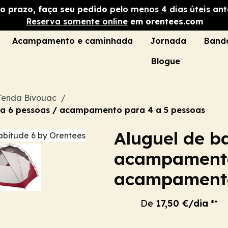
no prazo, faça seu pedido
pelo menos 4 dias úteis
ante
Reserva somente online
em orentees.com
Acampamento e caminhada
Jornada
Band
Blogue
Tenda Bivouac
a 6 pessoas / acampamento para 4 a 5 pessoas
Aluguel de b
acampamento
acampamento
De
17,50 €/dia
**