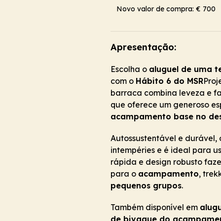
Novo valor de compra: € 700
Apresentação:
Escolha o
aluguel de uma t
com o
Hábito 6 do MSR
Proj
barraca combina leveza e f
que oferece um generoso esp
acampamento base no de
Autossustentável e durável,
intempéries e é ideal para
rápida e design robusto fa
para o
acampamento
, tre
pequenos grupos
.
Também disponível em
alug
de bivaque do acampamen