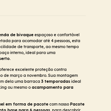
enda de bivaque
espaçoso e confortável
etada para acomodar até 4 pessoas, esta
acilidade de transporte, ao mesmo tempo
aço interno, ideal para uma
serto
.
 oferece excelente proteção contra
 uso de março a novembro. Sua montagem
zem dela uma barraca
3 temporadas
ideal
kking ou mesmo o
acampamento para
uel em forma de pacote
com nosso
Pacote
to base para 6 pessoas
, para descobrir