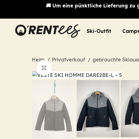
🚚 Um eine pünktliche Lieferung zu g
Ski-Outfit
Campe
Heim
Privatverkauf
gebrauchte Skiaus
Zum Vergrößern klicken