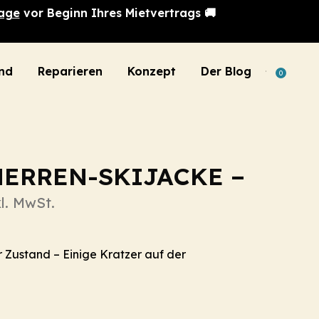
age
vor Beginn Ihres Mietvertrags 🚚
nd
Reparieren
Konzept
Der Blog
0
HERREN-SKIJACKE –
kl. MwSt.
 Zustand – Einige Kratzer auf der