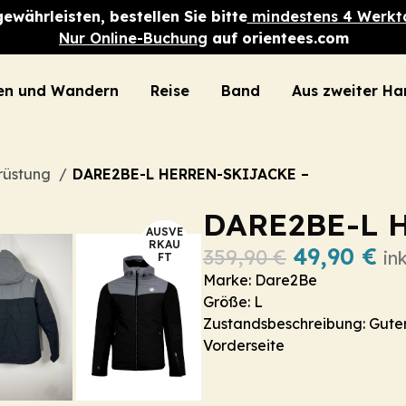
ewährleisten, bestellen Sie bitte
mindestens 4 Werkt
Nur Online-Buchung
auf orientees.com
n und Wandern
Reise
Band
Aus zweiter Ha
rüstung
DARE2BE-L HERREN-SKIJACKE –
DARE2BE-L 
AUSVE
RKAU
49,90
€
359,90
€
in
FT
Marke: Dare2Be
Größe: L
Zustandsbeschreibung: Guter
Vorderseite