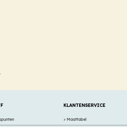
t
JF
KLANTENSERVICE
nspunten
> Maattabel