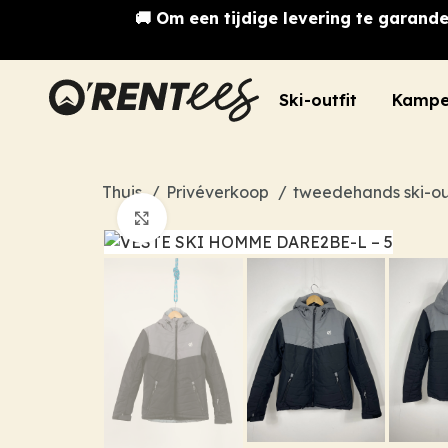
🚚 Om een tijdige levering te garande
Ski-outfit
Kampe
Thuis
Privéverkoop
tweedehands ski-ou
Klik om te vergroten