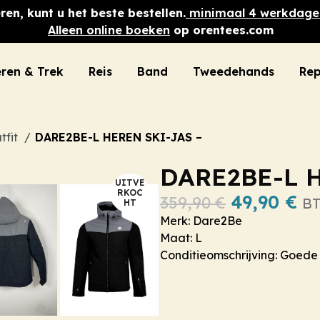
ren, kunt u het beste bestellen.
minimaal 4 werkdage
Alleen online boeken
op orentees.com
ren & Trek
Reis
Band
Tweedehands
Rep
tfit
DARE2BE-L HEREN SKI-JAS –
DARE2BE-L H
UITVE
RKOC
49,90
€
359,90
€
BT
HT
Merk: Dare2Be
Maat: L
Conditieomschrijving: Goede 