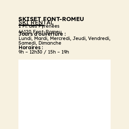
SKISET FONT-ROMEU
SKI RENTAL
1 Pl. des Pyrénées
66120 Font-Romeu
Jours d'ouverture :
Lundi, Mardi, Mercredi, Jeudi, Vendredi,
Samedi, Dimanche
Horaires :
9h – 12h30 / 15h – 19h