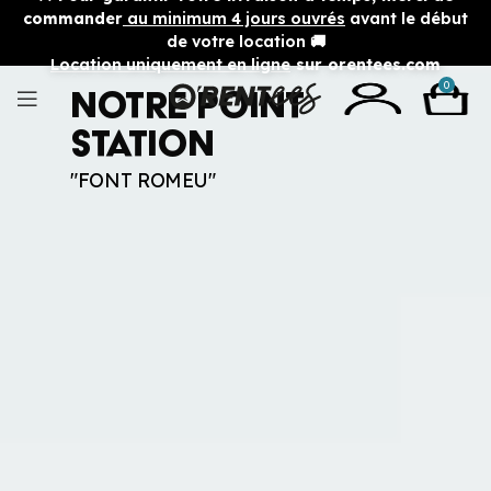
commander
au minimum 4 jours ouvrés
avant le début
de votre location 🚚
Location uniquement en ligne
sur orentees.com
0
Notre Point
station
"FONT ROMEU"