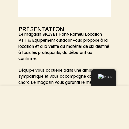
PRÉSENTATION
Le magasin SKISET Font-Romeu Location
VTT & Equipement outdoor vous propose à la
location et à la vente du matériel de ski destiné
à tous les pratiquants, du débutant au
confirmé.
L’équipe vous accueille dans une ambiance
sympathique et vous accompagne dans vos
FR
choix. Le magasin vous garantit le meilleur tarif
de matériel de ski pour une qualité toujours au
Nous utilisons des cookies pour améliorer votre
top.
expérience sur notre site Web. En naviguant sur ce site,
vous acceptez notre utilisation des cookies.
En plus des skis et snowboards, le magasin
propose la location de luges, raquettes et
ACCEPTER
snowscoot. Vous pouvez également profiter
d’un atelier réparation, d’un service de