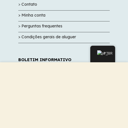
>
Contato
> Minha conta
>
Perguntas frequentes
> Condições gerais de aluguer
PT
BOLETIM INFORMATIVO
Utilizamos cookies para melhorar a sua experiência no
Cadastre-se para não perder nossas
nosso site. Ao navegar neste site, você concorda com o
promoções e ótimas ofertas.
uso de cookies.
ACEITAR
PARA VALIDAR