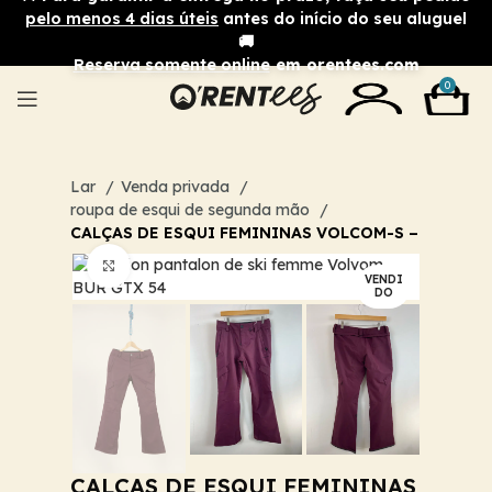
pelo menos 4 dias úteis
antes do início do seu aluguel
🚚
Reserva somente online
em orentees.com
0
Lar
Venda privada
roupa de esqui de segunda mão
CALÇAS DE ESQUI FEMININAS VOLCOM-S –
Clique para ampliar
VENDI
DO
CALÇAS DE ESQUI FEMININAS