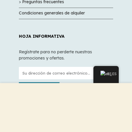
>
Preguntas frecuentes
Condiciones generales de alquiler
HOJA INFORMATIVA
Regístrate para no perderte nuestras
promociones y ofertas.
ES
PARA VALIDAR
Utilizamos cookies para mejorar su experiencia en
nuestro sitio web. Al navegar por este sitio, usted acepta
el uso de cookies.
ACEPTAR