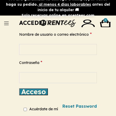
haga su pedido.
al menos 4 días laborables
antes del
inicio de tu alquiler 🚚
Solo reservas online
en orentees.com
0
ACCEDER
*
Nombre de usuario o correo electrónico
*
Contraseña
Acceso
Reset Password
Acuérdate de mí