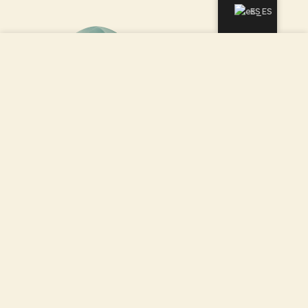
ES
Utilizamos cookies para mejorar su experiencia en
nuestro sitio web. Al navegar por este sitio, usted acepta
el uso de cookies.
ACEPTAR
Alquiler de tienda de
Alquiler de tienda de
campaña vivac para 4
campaña vivac para 6
personas / Zona de
personas / Acampada
Desde 14,75 €/día*
Desde 17,50 €/día*
acampada para 2-4
para 4 o 5 personas
personas