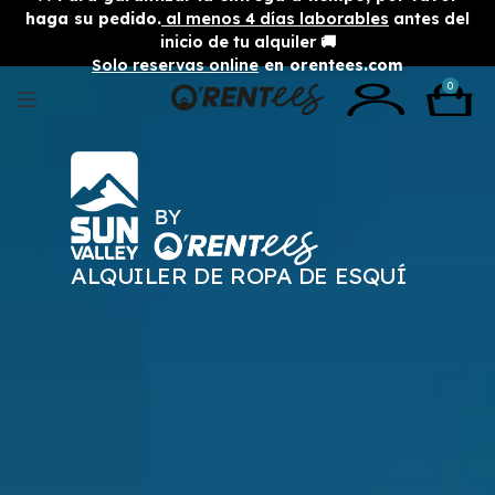
haga su pedido.
al menos 4 días laborables
antes del
inicio de tu alquiler 🚚
Solo reservas online
en orentees.com
0
ALQUILER DE ROPA DE ESQUÍ