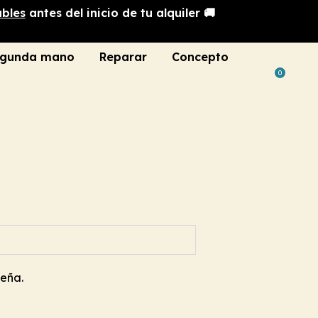
ables
antes del inicio de tu alquiler 🚚
gunda mano
Reparar
Concepto
0
seña.