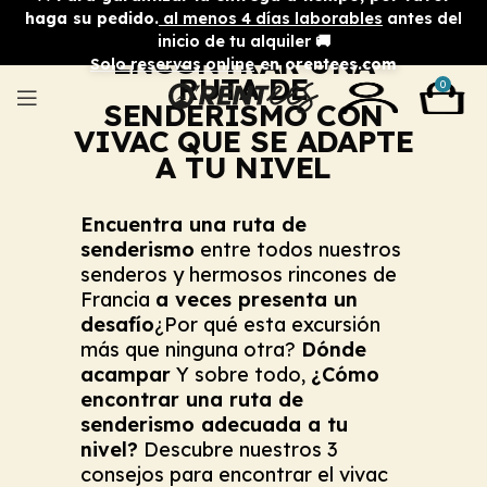
haga su pedido.
al menos 4 días laborables
antes del
3 CONSEJOS PARA
inicio de tu alquiler 🚚
ENCONTRAR UNA
Solo reservas online
en orentees.com
RUTA DE
0
SENDERISMO CON
VIVAC QUE SE ADAPTE
A TU NIVEL
Encuentra una ruta de
senderismo
entre todos nuestros
senderos y hermosos rincones de
Francia
a veces presenta un
desafío
¿Por qué esta excursión
más que ninguna otra?
Dónde
acampar
Y sobre todo,
¿Cómo
encontrar una ruta de
senderismo adecuada a tu
nivel?
Descubre nuestros 3
consejos para encontrar el vivac