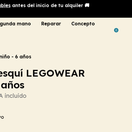
ables
antes del inicio de tu alquiler 🚚
gunda mano
Reparar
Concepto
0
iño - 6 años
 esquí LEGOWEAR
 años
A incluido
vo