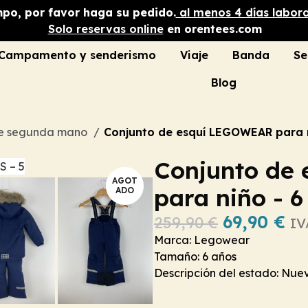
mpo, por favor haga su pedido.
al menos 4 días labor
Solo reservas online
en orentees.com
Campamento y senderismo
Viaje
Banda
Se
Blog
de segunda mano
Conjunto de esquí LEGOWEAR para n
Conjunto de
AGOT
para niño - 6
ADO
69,90
€
259,90
€
IV
Marca: Legowear
Tamaño: 6 años
Descripción del estado: Nue